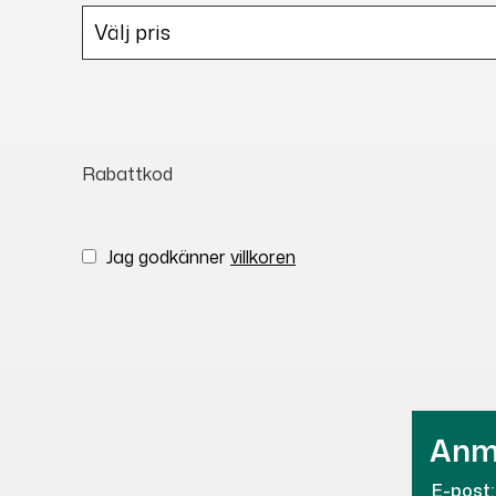
Rabattkod
Jag godkänner
villkoren
Anmä
E-post: