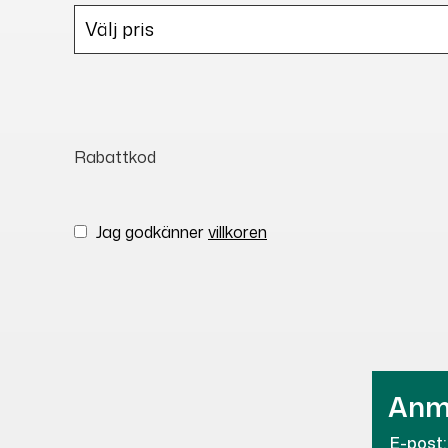
Rabattkod
Jag godkänner
villkoren
Anmä
E-post: