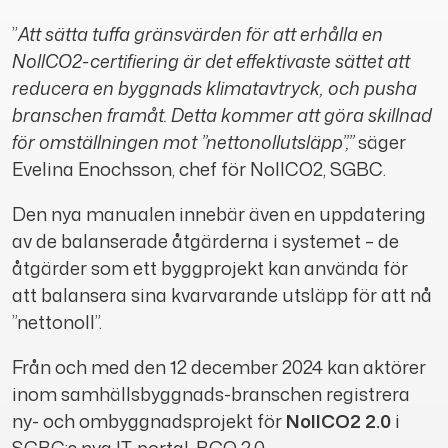
”
Att sätta tuffa gränsvärden för att erhålla en
NollCO2-certifiering är det effektivaste sättet att
reducera en byggnads klimatavtryck, och pusha
branschen framåt. Detta kommer att göra skillnad
för omställningen mot ”nettonollutsläpp”,”
säger
Evelina Enochsson, chef för NollCO2, SGBC.
Den nya manualen innebär även en uppdatering
av de balanserade åtgärderna i systemet – de
åtgärder som ett byggprojekt kan använda för
att balansera sina kvarvarande utsläpp för att nå
”nettonoll”.
Från och med den 12 december 2024 kan aktörer
inom samhällsbyggnads-branschen registrera
ny- och ombyggnadsprojekt för
NollCO2
2.0
i
SGBC:s nya IT-portal, BGO 2.0.