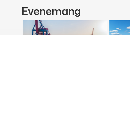
Evenemang
Studiebesök till
Webbin
Skandiahamnen i Göteborg
prisvin
långsik
08 Sep
Väster
10 Sep
Fler evenemang