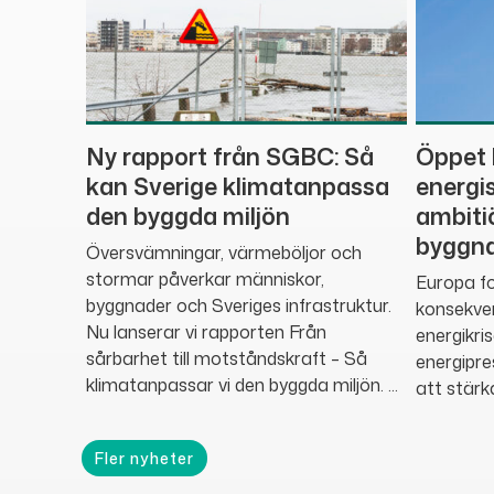
Ny rapport från SGBC: Så
Öppet 
kan Sverige klimatanpassa
energi
den byggda miljön
ambiti
byggna
Översvämningar, värmeböljor och
stormar påverkar människor,
Europa fo
byggnader och Sveriges infrastruktur.
konsekve
Nu lanserar vi rapporten Från
energikri
sårbarhet till motståndskraft – Så
energipre
klimatanpassar vi den byggda miljön. ...
att stärk
Fler nyheter