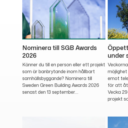
t
s
i
Nominera till SGB Awards
Öppetti
d
2026
under
Känner du till en person eller ett projekt
Veckorna 
a
som är banbrytande inom hållbart
möjlighet
samhällsbyggande? Nominera till
emot tele
Sweden Green Building Awards 2026
för att å
senast den 13 september....
Vecka 29–
projekt so