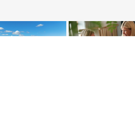
arium: Från
Medlemsträff: Biolog
nande projekt till
mångfald i den bygg
tig strategi –
miljön – från ambition 
huset berättar
affärskritisk praktik
18 Sep