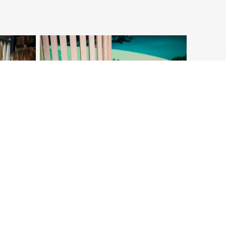
isk
Sweden Green Building
da
Awards 2026 med SGBC
till
Forum
25 Nov