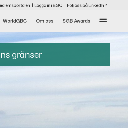
edlemsportalen
Logga in i BGO
Följ oss på LinkedIn
WorldGBC
Om oss
SGB Awards
ens gränser