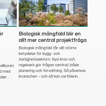
ör
Biologisk mångfald blir en
allt mer central projektfråga
Biologisk mångfald får allt större
betydelse för bygg- och
fastighetssektorn. Nya krav och
regelverk gör frågan central i både
villkoren
planering och förvaltning. Så påverkas
nd med
branschen – och så kan certifierin...
er....