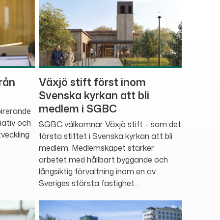
rån
Växjö stift först inom
Svenska kyrkan att bli
medlem i SGBC
pirerande
iativ och
SGBC välkomnar Växjö stift – som det
veckling
första stiftet i Svenska kyrkan att bli
medlem. Medlemskapet stärker
arbetet med hållbart byggande och
långsiktig förvaltning inom en av
Sveriges största fastighet...