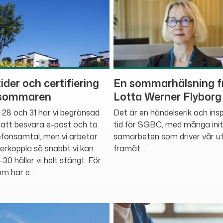
der och certifiering
En sommarhälsning f
 sommaren
Lotta Werner Flyborg
28 och 31 har vi begränsad
Det är en händelserik och ins
 att besvara e-post och ta
tid för SGBC, med många init
fonsamtal, men vi arbetar
samarbeten som driver vår ut
terkoppla så snabbt vi kan.
framåt....
30 håller vi helt stängt. För
m har e...