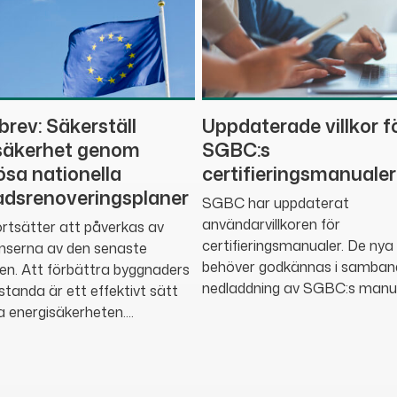
brev: Säkerställ
Uppdaterade villkor f
säkerhet genom
SGBC:s
ösa nationella
certifieringsmanualer
dsrenoveringsplaner
SGBC har uppdaterat
användarvillkoren för
rtsätter att påverkas av
certifieringsmanualer. De nya 
nserna av den senaste
behöver godkännas i samba
sen. Att förbättra byggnaders
nedladdning av SGBC:s manual
standa är ett effektivt sätt
a energisäkerheten....