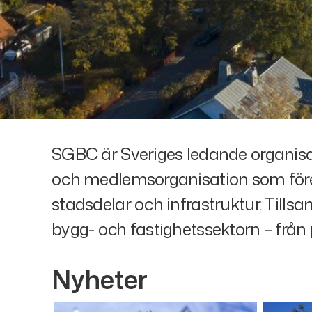
S
SGBC är Sveriges ledande organisat
och medlemsorganisation som för
t
stadsdelar och infrastruktur. Til
bygg- och fastighetssektorn – från p
a
r
Nyheter