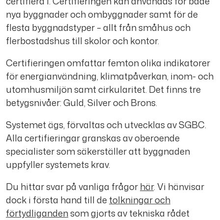
ö
certifiera i. Certifieringen kan användas för både
nya byggnader och ombyggnader samt för de
b
flesta byggnadstyper – allt från småhus och
flerbostadshus till skolor och kontor.
y
Certifieringen omfattar femton olika indikatorer
för energianvändning, klimatpåverkan, inom- och
g
utomhusmiljön samt cirkularitet. Det finns tre
betygsnivåer: Guld, Silver och Brons.
g
Systemet ägs, förvaltas och utvecklas av SGBC.
Alla certifieringar granskas av oberoende
n
specialister som säkerställer att byggnaden
uppfyller systemets krav.
a
Du hittar svar på vanliga frågor
här
. Vi hänvisar
dock i första hand till de
tolkningar och
d
förtydliganden
som gjorts av tekniska rådet