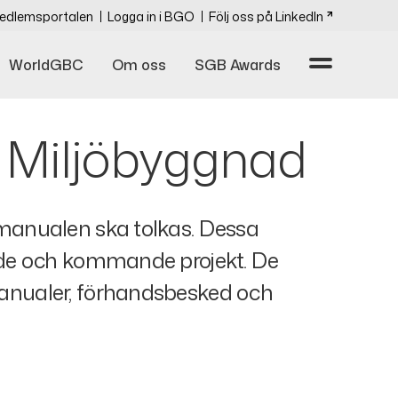
edlemsportalen
Logga in i BGO
Följ oss på LinkedIn
WorldGBC
Om oss
SGB Awards
r Miljöbyggnad
 manualen ska tolkas. Dessa
ende och kommande projekt. De
manualer, förhandsbesked och