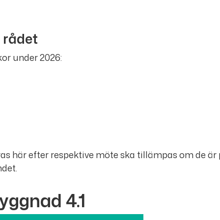
 rådet
or under 2026:
as här efter respektive möte ska tillämpas om de är
ndet.
yggnad 4.1