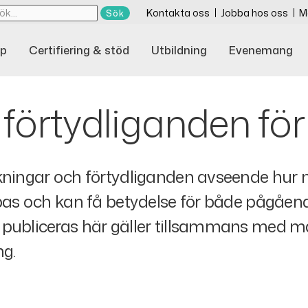
Kontakta oss
Jobba hos oss
M
p
Certifiering & stöd
Utbildning
Evenemang
 förtydliganden fö
lkningar och förtydliganden avseende hur
ämpas och kan få betydelse för både pågå
 publiceras här gäller tillsammans med 
ng.