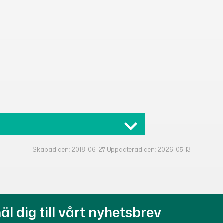
den Green
Skapad den: 2018-06-27 Uppdaterad den: 2026-05-13
5-2029
l dig till vårt nyhetsbrev