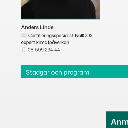
Anders Linde
Certifieringsspecialist NollCO2,
expert klimatpåverkan
08-599 294 44
Stadgar och program
Ladda ned
Stadgar för Swe
Building Council
Ladda ned
Program för 202
Anmä