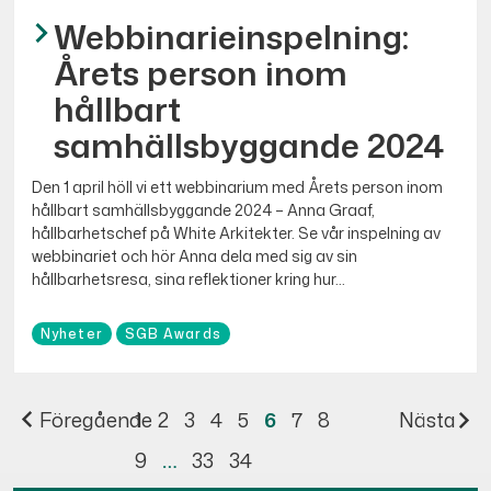
Webbinarieinspelning:
Årets person inom
hållbart
samhällsbyggande 2024
Den 1 april höll vi ett webbinarium med Årets person inom
hållbart samhällsbyggande 2024 – Anna Graaf,
hållbarhetschef på White Arkitekter. Se vår inspelning av
webbinariet och hör Anna dela med sig av sin
hållbarhetsresa, sina reflektioner kring hur...
Nyheter
SGB Awards
Föregående
1
2
3
4
5
6
7
8
Nästa
9
…
33
34