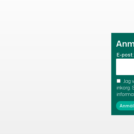
Anmä
E-post:
Jag v
inkorg. 
informa