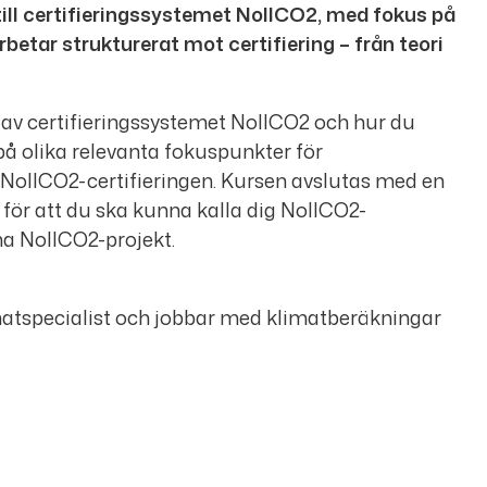
till certifieringssystemet NollCO2, med fokus på
betar strukturerat mot certifiering – från teori
 av certifieringssystemet NollCO2 och hur du
på olika relevanta fokuspunkter för
l NollCO2-certifieringen. Kursen avslutas med en
ör att du ska kunna kalla dig NollCO2-
a NollCO2-projekt.
matspecialist och jobbar med klimatberäkningar