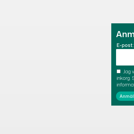
Anmä
E-post:
Jag v
inkorg. 
informa