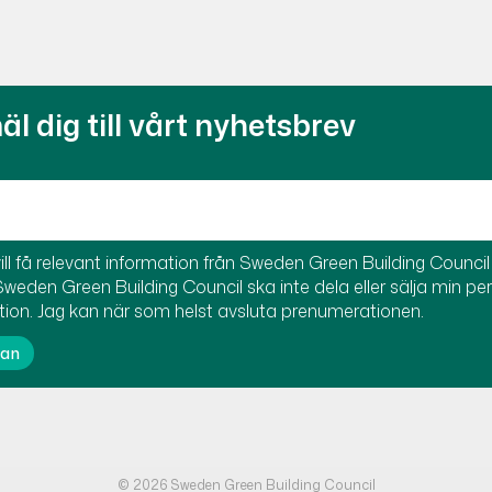
l dig till vårt nyhetsbrev
ill få relevant information från Sweden Green Building Council t
Sweden Green Building Council ska inte dela eller sälja min pe
tion. Jag kan när som helst avsluta prenumerationen.
© 2026 Sweden Green Building Council