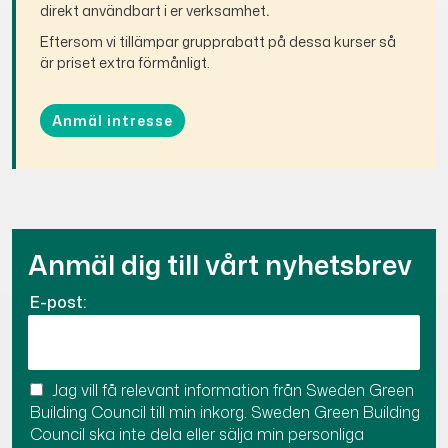
direkt användbart i er verksamhet
.
Eftersom vi tillämpar grupprabatt på dessa kurser så
är priset extra förmånligt.
Anmäl intresse
Anmäl dig till vårt nyhetsbrev
E-post:
Jag vill få relevant information från Sweden Green
Building Council till min inkorg. Sweden Green Building
Council ska inte dela eller sälja min personliga