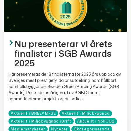
Nu presenterar vi årets
finalister i SGB Awards
2025
Här presenteras de 18 finalisterna för 2025 års upplaga av
Sveriges mest prestigefyllda prisutdelning inom hållbart
samhällsbyggande, Sweden Green Building Awards (SGB
Awards). Priset delas årligen ut av SGBC för att
uppmärksamma projekt, organisatio...
Aktuellt i BREEAM-SE
Aktuellt i Miljöbyggnad
Aktuellt i Miljöbyggnad iDrift
Aktuellt i NollCO2
Medlemsnyheter
Nyheter
Okategoriserade