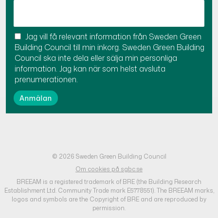
Jag vill få relevant information från Sweden Green
Building Council till min inkorg. Sweden Green Building
Council ska inte dela eller sälja min personliga
information. Jag kan när som helst avsluta
prenumerationen.
© 2026 Sweden Green Building Council
Om cookies på sgbc.se
BREEAM is a registered trademark of BRE (the Building Research
Establishment Ltd. Community Trade mark E5778551). The BREEAM marks,
logos and symbols are the Copyright of BRE and are reproduced by
permission.