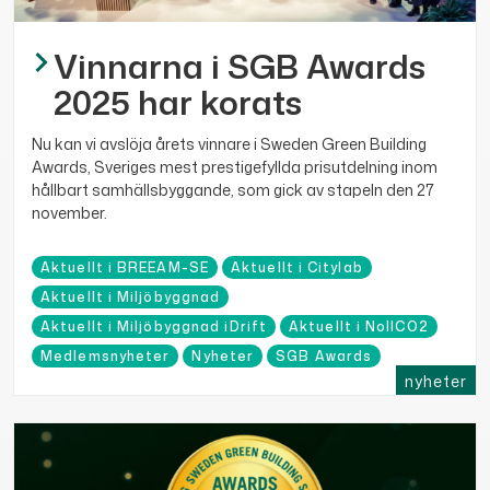
Vinnarna i SGB Awards
2025 har korats
Nu kan vi avslöja årets vinnare i Sweden Green Building
Awards, Sveriges mest prestigefyllda prisutdelning inom
hållbart samhällsbyggande, som gick av stapeln den 27
november.
Aktuellt i BREEAM-SE
Aktuellt i Citylab
Aktuellt i Miljöbyggnad
Aktuellt i Miljöbyggnad iDrift
Aktuellt i NollCO2
Medlemsnyheter
Nyheter
SGB Awards
nyheter