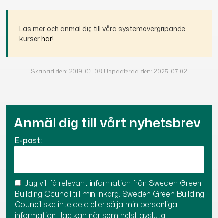
Läs mer och anmäl dig till våra systemövergripande
kurser
här!
Skapad den: 2019-03-08 Uppdaterad den: 2025-07-02
Anmäl dig till vårt nyhetsbrev
E-post:
Jag vill få relevant information från Sweden Green
Building Council till min inkorg. Sweden Green Building
Council ska inte dela eller sälja min personliga
information. Jag kan när som helst avsluta