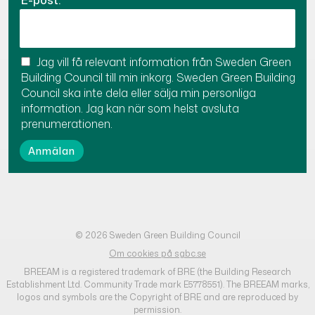
E-post:
Jag vill få relevant information från Sweden Green
Building Council till min inkorg. Sweden Green Building
Council ska inte dela eller sälja min personliga
information. Jag kan när som helst avsluta
prenumerationen.
© 2026 Sweden Green Building Council
Om cookies på sgbc.se
BREEAM is a registered trademark of BRE (the Building Research
Establishment Ltd. Community Trade mark E5778551). The BREEAM marks,
logos and symbols are the Copyright of BRE and are reproduced by
permission.