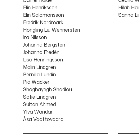
Daniel Halde
Cecilia 
Elin Henriksson
Hilab Ha
Elin Salomonsson
Sanna L
Fredrik Nordmark
Hongling Liu Wennersten
Ira Nilsson
Johanna Bergsten
Johanna Fredén
Lisa Henningsson
Malin Lindgren
Pernilla Lundin
Pia Wacker
Shaghayegh Shadlou
Sofie Lindgren
Sultan Ahmed
Ylva Wandar
Åsa Vaattovaara