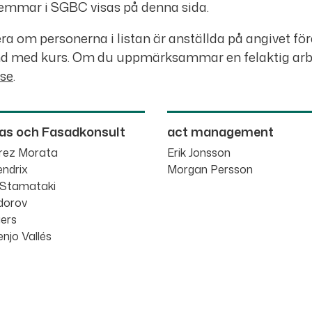
emmar i SGBC visas på denna sida.
ra om personerna i listan är anställda på angivet för
ed kurs. Om du uppmärksammar en felaktig arbetsgi
.se
.
as och Fasadkonsult
act management
rez Morata
Erik Jonsson
ndrix
Morgan Persson
 Stamataki
odorov
ers
njo Vallés