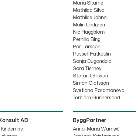
Maria Skarrie
Mathilda Silva
Mathilde Johnni
Malin Lindgren
Nic Häggblom
Pernilla Bing
Pär Larsson
Russell Fatkoulin
Sanja Dugandzic
Sara Tierney
Stefan Ohlsson
Simon Olofsson
Svetlana Paramonova
Torbjörn Gunnersand
Konsult AB
ByggPartner
e Kindembe
Anna-Maria Wamwé