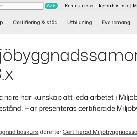
Kontakta oss
Jobba hos oss
M
p
Certifiering & stöd
Utbildning
Evenemang
iljöbyggnadssamor
.x
nare har kunskap att leda arbetet i Miljö
 bestånd. Här presenteras certifierade Mil
ggnad baskurs
, därefter
Certifierad Miljöbyggnads