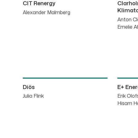
CIT Renergy
Clarhol
Klimat
Alexander Malmberg
Anton C
Emelie 
Diös
E+ Ener
Julia Flink
Erik Olo
Hisam H