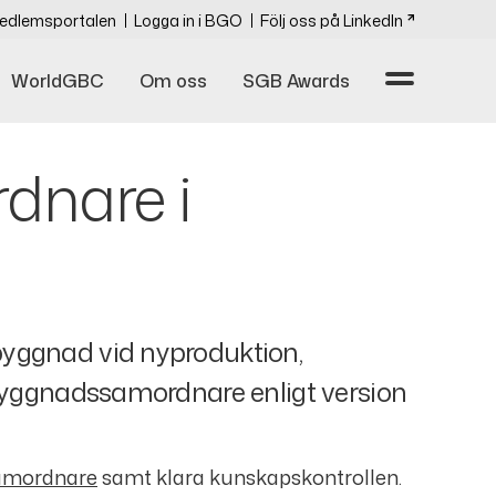
edlemsportalen
Logga in i BGO
Följ oss på LinkedIn
WorldGBC
Om oss
SGB Awards
dnare i
byggnad vid nyproduktion,
jöbyggnadssamordnare enligt version
samordnare
samt klara kunskapskontrollen.