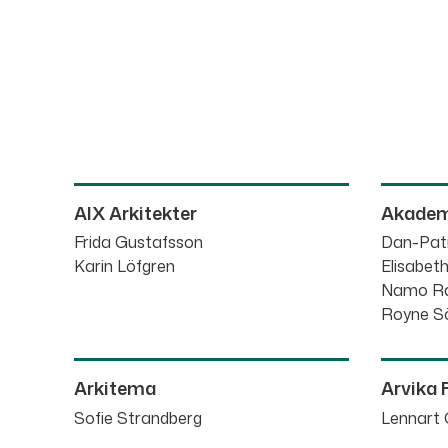
AIX Arkitekter
Akadem
Frida Gustafsson
Dan-Pat
Karin Löfgren
Elisabet
Namo Ra
Royne S
Arkitema
Arvika 
Sofie Strandberg
Lennart