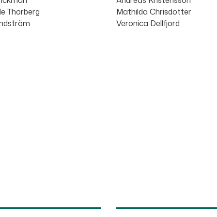
Wickman
Andreas Kristensson
ile Thorberg
Mathilda Chrisdotter
indström
Veronica Dellfjord