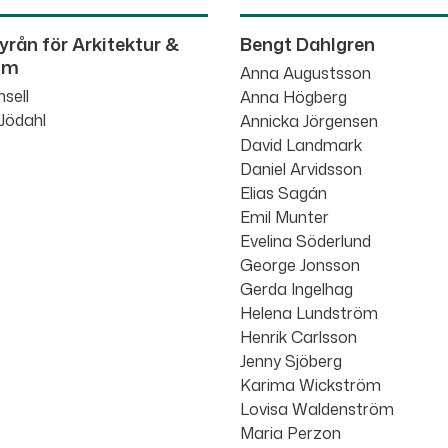
yrån för Arkitektur &
Bengt Dahlgren
sm
Anna Augustsson
sell
Anna Högberg
 Jödahl
Annicka Jörgensen
David Landmark
Daniel Arvidsson
Elias Sagán
Emil Munter
Evelina Söderlund
George Jonsson
Gerda Ingelhag
Helena Lundström
Henrik Carlsson
Jenny Sjöberg
Karima Wickström
Lovisa Waldenström
Maria Perzon