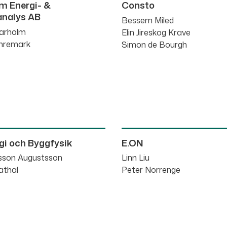
m Energi- &
Consto
analys AB
Bessem Miled
larholm
Elin Jireskog Krave
Ahremark
Simon de Bourgh
gi och Byggfysik
E.ON
fsson Augustsson
Linn Liu
athal
Peter Norrenge