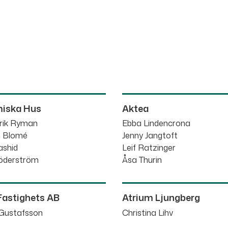
iska Hus
Aktea
rik Ryman
Ebba Lindencrona
h Blomé
Jenny Jangtoft
shid
Leif Ratzinger
öderström
Åsa Thurin
Fastighets AB
Atrium Ljungberg
 Gustafsson
Christina Lihv