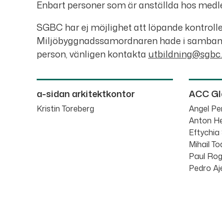
Enbart personer som är anställda hos medl
SGBC har ej möjlighet att löpande kontrolle
Miljöbyggnadssamordnaren hade i samband m
person, vänligen kontakta
utbildning@sgbc
a-sidan arkitektkontor
ACC Gl
Kristin Toreberg
Angel Pe
Anton He
Eftychia
Mihail T
Paul Rog
Pedro Aje