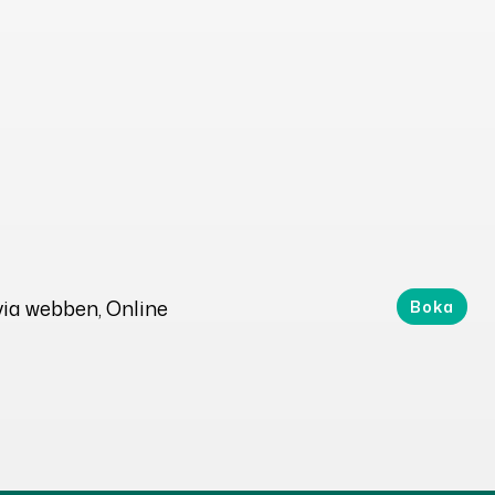
 via webben
, Online
Boka