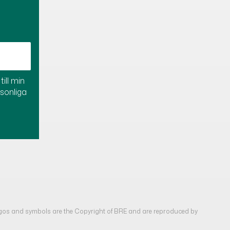
ill min
rsonliga
gos and symbols are the Copyright of BRE and are reproduced by