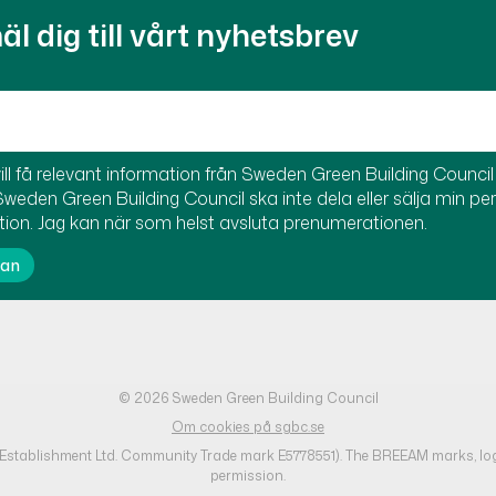
l dig till vårt nyhetsbrev
ill få relevant information från Sweden Green Building Council t
Sweden Green Building Council ska inte dela eller sälja min pe
tion. Jag kan när som helst avsluta prenumerationen.
© 2026 Sweden Green Building Council
Om cookies på sgbc.se
h Establishment Ltd. Community Trade mark E5778551). The BREEAM marks, lo
permission.