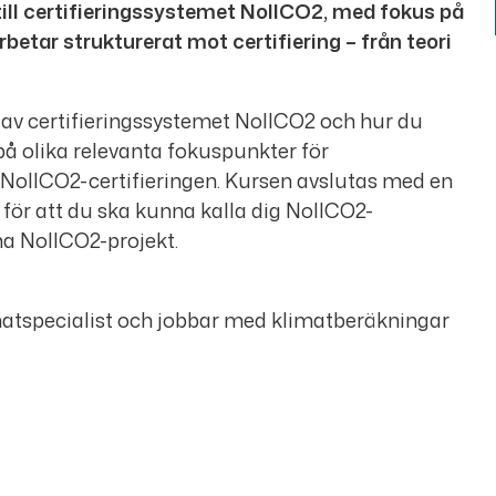
till certifieringssystemet NollCO2, med fokus på
betar strukturerat mot certifiering – från teori
 av certifieringssystemet NollCO2 och hur du
på olika relevanta fokuspunkter för
l NollCO2-certifieringen. Kursen avslutas med en
ör att du ska kunna kalla dig NollCO2-
a NollCO2-projekt.
matspecialist och jobbar med klimatberäkningar