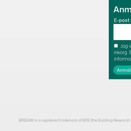
Anmä
E-post:
Jag v
inkorg. 
informa
BREEAM is a registered trademark of BRE (the Building Researc