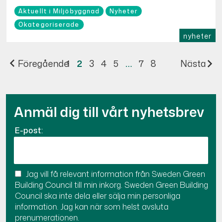
Aktuellt i Miljöbyggnad
Nyheter
Okategoriserade
nyheter
Föregående
1
2
3
4
5
…
7
8
Nästa
Anmäl dig till vårt nyhetsbrev
E-post:
Jag vill få relevant information från Sweden Green
Building Council till min inkorg. Sweden Green Building
Council ska inte dela eller sälja min personliga
information. Jag kan när som helst avsluta
prenumerationen.