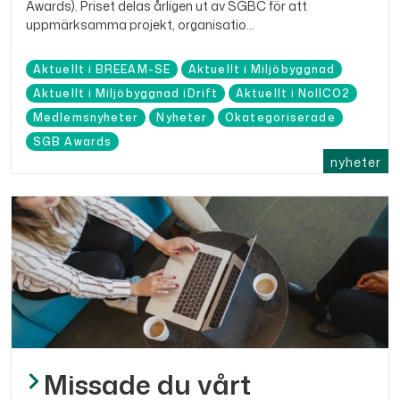
Awards). Priset delas årligen ut av SGBC för att
uppmärksamma projekt, organisatio...
Aktuellt i BREEAM-SE
Aktuellt i Miljöbyggnad
Aktuellt i Miljöbyggnad iDrift
Aktuellt i NollCO2
Medlemsnyheter
Nyheter
Okategoriserade
SGB Awards
nyheter
Missade du vårt