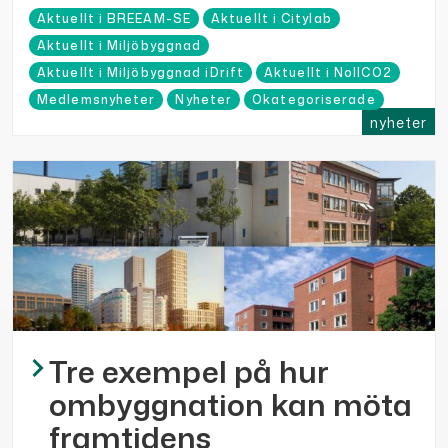
Aktuellt i BREEAM-SE
Aktuellt i Citylab
Aktuellt i Miljöbyggnad
Aktuellt i Miljöbyggnad iDrift
Aktuellt i NollCO2
Medlemsnyheter
Nyheter
Okategoriserade
nyheter
Tre exempel på hur
ombyggnation kan möta
framtidens