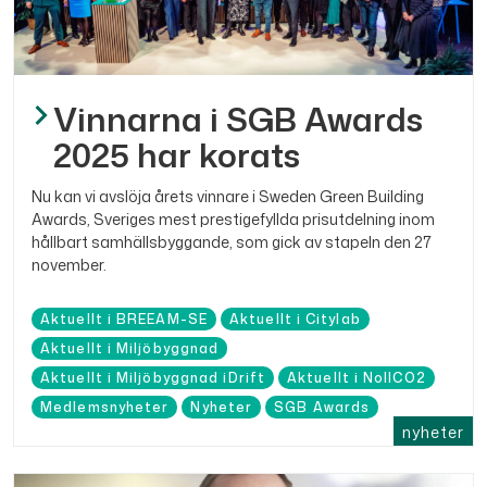
Vinnarna i SGB Awards
2025 har korats
Nu kan vi avslöja årets vinnare i Sweden Green Building
Awards, Sveriges mest prestigefyllda prisutdelning inom
hållbart samhällsbyggande, som gick av stapeln den 27
november.
Aktuellt i BREEAM-SE
Aktuellt i Citylab
Aktuellt i Miljöbyggnad
Aktuellt i Miljöbyggnad iDrift
Aktuellt i NollCO2
Medlemsnyheter
Nyheter
SGB Awards
nyheter