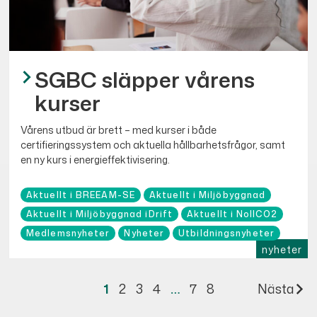
SGBC släpper vårens
kurser
Vårens utbud är brett – med kurser i både
certifieringssystem och aktuella hållbarhetsfrågor, samt
en ny kurs i energieffektivisering.
Aktuellt i BREEAM-SE
Aktuellt i Miljöbyggnad
Aktuellt i Miljöbyggnad iDrift
Aktuellt i NollCO2
Medlemsnyheter
Nyheter
Utbildningsnyheter
nyheter
1
2
3
4
…
7
8
Nästa