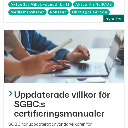
Aktuellt i Miljöbyggnad iDrift
Aktuellt i NollCO2
Medlemsnyheter
Nyheter
Okategoriserade
nyheter
Uppdaterade villkor för
SGBC:s
certifieringsmanualer
SGBC har uppdaterat användarvillkoren för