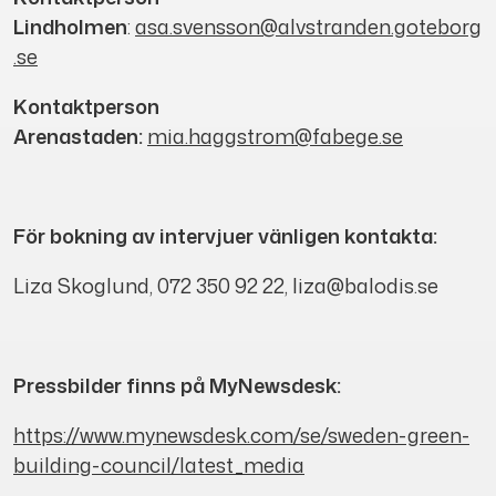
Lindholmen
:
asa.svensson@alvstranden.goteborg
.se
Kontaktperson
Arenastaden:
mia.haggstrom@fabege.se
För bokning av intervjuer vänligen kontakta:
Liza Skoglund, 072 350 92 22, liza@balodis.se
Pressbilder finns på MyNewsdesk:
https://www.mynewsdesk.com/se/sweden-green-
building-council/latest_media