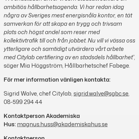
ambitiös hållbarhetsagenda. Vi har redan idag
några av Sveriges mest energisnåla kontor, en tät
samverkan för att skapa en trygg och trivsam
plats och högst andel som reser med
kollektivtrafik till och från jobbet. Nu vill vi vässa oss
ytterligare och samtidigt utvärdera vårt arbete
med Citylab certifiering av en stadsdels hållbarhet
”,
säger Mia Häggström, Hållbarhetschef Fabege.
För mer information vänligen kontakta:
Sigrid Walve, chef Citylab,
sigrid.walve@sgbc.se
,
08-599 294 44
Kontaktperson Akademiska
Hus:
magnus.huss@akademiskahus.se
Kontaktperson