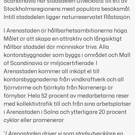
Scandinavia har stadsdelen utvecklats till ett av
Stockholmsregionens mest populära besöksmål.
Intill stadsdelen ligger naturreservatet Råstasjön.
I Arenastaden är hållbarhetsambitionerna höga.
Målet är att skapa en attraktiv och långsiktigt
hållbar stadsdel där människor trivs. Alla
kontorsbyggnader som byggs i området och Mall
of Scandinavia är miljöcertifierade. I
Arenastaden kommer all inköpt el till
kontorsbyggnaderna från vindkraftverk och all
fjärrvärme och fjärrkyla från Norrenergi är
förnybar. Hela 52 procent av medarbetarna reser
med kollektivtrafik till och från sina arbetsplatser
i Arenastaden i Solna och ytterligare 20 procent
cyklar eller promenerar.
”
I Arenastaden driver vi som stadsutvecklare en