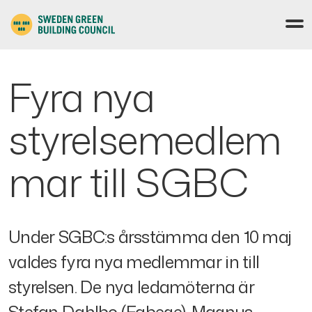
Fyra nya
styrelsemedlem
mar till SGBC
Under SGBC:s årsstämma den 10 maj
valdes fyra nya medlemmar in till
styrelsen. De nya ledamöterna är
Stefan Dahlbo (Fabege), Magnus