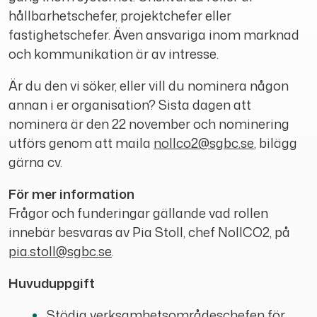
hållbarhetschefer, projektchefer eller
fastighetschefer. Även ansvariga inom marknad
och kommunikation är av intresse.
Är du den vi söker, eller vill du nominera någon
annan i er organisation? Sista dagen att
nominera är den 22 november och nominering
utförs genom att maila
nollco2@sgbc.se
, bilägg
gärna cv.
För mer information
Frågor och funderingar gällande vad rollen
innebär besvaras av Pia Stoll, chef NollCO2, på
pia.stoll@sgbc.se
.
Huvuduppgift
Stödja verksamhetsområdeschefen för