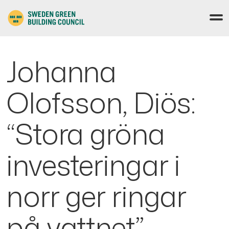
Johanna
Olofsson, Diös:
“Stora gröna
investeringar i
norr ger ringar
på vattnet”