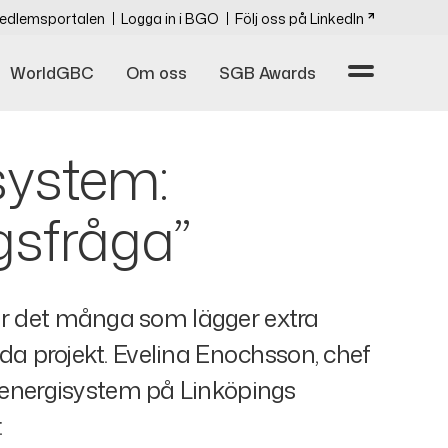
edlemsportalen
Logga in i BGO
Följ oss på LinkedIn
WorldGBC
Om oss
SGB Awards
system:
ngsfråga”
 är det många som lägger extra
tida projekt. Evelina Enochsson, chef
 energisystem på Linköpings
.