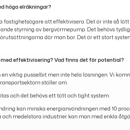
d höga elräkningar?
fastighetsägare att effektivisera. Det är inte så lät
 gällande styrning av bergvärmepump. Det behövs tydl
örutsättningarna där man bor. Det är ett stort system v
 med effektivisering? Vad finns det för potential?
och en viktig pusselbit men inte hela lösningen. Vi k
ransportsektorn ställer om.
tas och det behövs ett tätt och tight system.
dring kan minska energianvändningen med 10 procent
små och medelstora industrier kan man med enkla åtg