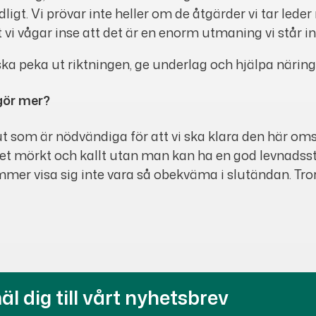
ligt. Vi prövar inte heller om de åtgärder vi tar leder 
 vi vågar inse att det är en enorm utmaning vi står in
ka peka ut riktningen, ge underlag och hjälpa näringsl
 gör mer?
 som är nödvändiga för att vi ska klara den här omstäl
a det mörkt och kallt utan man kan ha en god levnads
r visa sig inte vara så obekväma i slutändan. Tror 
l dig till vårt nyhetsbrev