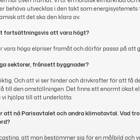
mmer behöva utvecklas i den takt som energisystemets
misk att det ska den klara av.
t fortsättningsvis att vara högt?
mmer vara höga elpriser framåt och därför passa på at
ga sektorer, frånsett byggnader?
tig. Och att vi ser hinder och drivkrafter för att få d
t få till den omställningen. Det finns ett enormt ökat
i hjälpa till att underlätta.
r att nå Parisavtalet och andra klimatavtal. Vad tro
ord?
ck casting, att man bestämmer sig för en målbild och 