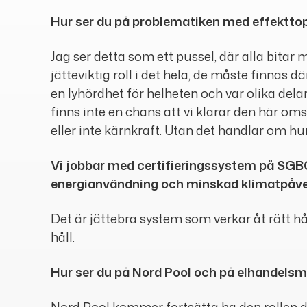
Hur ser du på problematiken med effekttop
Jag ser detta som ett pussel, där alla bitar m
jätteviktig roll i det hela, de måste finnas 
en lyhördhet för helheten och var olika delar
finns inte en chans att vi klarar den här om
eller inte kärnkraft. Utan det handlar om hu
Vi jobbar med certifieringssystem på SGBC
energianvändning och minskad klimatpåv
Det är jättebra system som verkar åt rätt håll
håll.
Hur ser du på Nord Pool och på elhandels
Nord Pool kommer fortsätta ha den rollen d