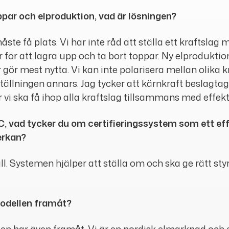
par och elproduktion, vad är lösningen?
åste få plats. Vi har inte råd att ställa ett kraftslag
där för att lagra upp och ta bort toppar. Ny elproduk
 gör mest nytta. Vi kan inte polarisera mellan olika k
ställningen annars. Jag tycker att kärnkraft beslagta
r vi ska få ihop alla kraftslag tillsammans med effekt
, vad tycker du om certifieringssystem som ett ef
erkan?
. Systemen hjälper att ställa om och ska ge rätt styrsi
modellen framåt?
en har även framåt. Vi är en nordisk elmarknad och 