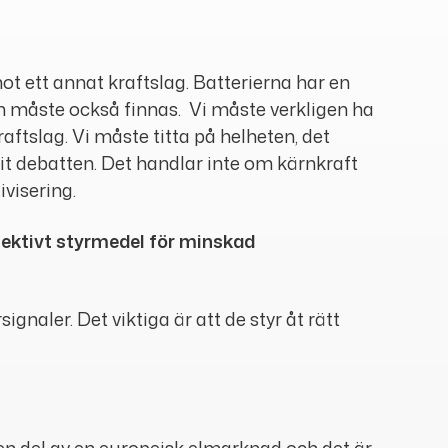
 mot ett annat kraftslag. Batterierna har en
tion måste också finnas. Vi måste verkligen ha
raftslag. Vi måste titta på helheten, det
git debatten. Det handlar inte om kärnkraft
ivisering.
fektivt styrmedel för minskad
gnaler. Det viktiga är att de styr åt rätt
en del av en europeisk elmarknad och det är