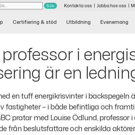
Kontakta oss
Jobba hos oss
M
p
Certifiering & stöd
Utbildning
Evenemang
professor i energi
isering är en ledni
med en tuff energikrisvinter i backspegeln
av fastigheter – i både befintliga och fram
C pratar med Louise Ödlund, professor i
 från beslutsfattare och enskilda aktörer