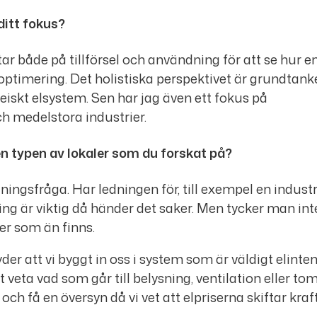
ditt fokus?
tar både på tillförsel och användning för att se hur e
ptimering. Det holistiska perspektivet är grundtank
eiskt elsystem. Sen har jag även ett fokus på
ch medelstora industrier.
den typen av lokaler som du forskat på?
ningsfråga. Har ledningen för, till exempel en industri
ring är viktig då händer det saker. Men tycker man int
der som än finns.
tyder att vi byggt in oss i system som är väldigt elinten
t veta vad som går till belysning, ventilation eller to
och få en översyn då vi vet att elpriserna skiftar kraf