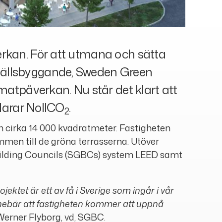
erkan. För att utmana och sätta
mhällsbyggande, Sweden Green
imatpåverkan. Nu står det klart att
klarar NollCO
.
2
h cirka 14 000 kvadratmeter. Fastigheten
mmen till de gröna terrasserna. Utöver
Building Councils (SGBCs) system LEED samt
jektet är ett av få i Sverige som ingår i vår
 innebär att fastigheten kommer att uppnå
Werner Flyborg, vd, SGBC.