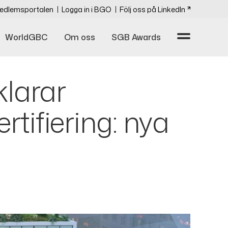
edlemsportalen
Logga in i BGO
Följ oss på LinkedIn
WorldGBC
Om oss
SGB Awards
klarar
tifiering: nya