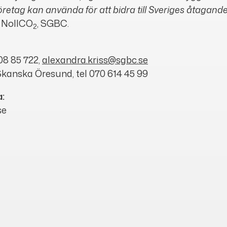
öretag kan använda för att bidra till Sveriges åtagande
r NollCO
, SGBC.
2
08 85 722,
alexandra.kriss@sgbc.se
Skanska Öresund, tel 070 614 45 99
a:
se