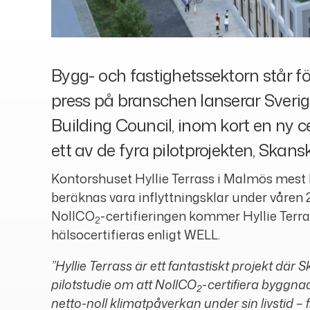
Bygg- och fastighetssektorn står f
press på branschen lanserar Sveri
Building Council, inom kort en ny c
ett av de fyra pilotprojekten, Skans
Kontorshuset Hyllie Terrass i Malmös mest h
beräknas vara inflyttningsklar under våren 
NollCO
-certifieringen kommer Hyllie Terr
2
hälsocertifieras enligt WELL.
”Hyllie Terrass är ett fantastiskt projekt där 
pilotstudie om att NollCO
-certifiera byggnad
2
netto-noll klimatpåverkan under sin livstid – f