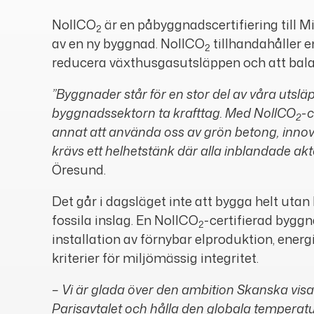
NollCO
är en påbyggnadscertifiering till 
2
av en ny byggnad. NollCO
tillhandahåller 
2
reducera växthusgasutsläppen och att bal
”Byggnader står för en stor del av våra uts
byggnadssektorn ta krafttag. Med NollCO
-c
2
annat att använda oss av grön betong, innova
krävs ett helhetstänk där alla inblandade aktö
Öresund.
Det går i dagsläget inte att bygga helt ut
fossila inslag. En NollCO
-certifierad bygg
2
installation av förnybar elproduktion, ene
kriterier för miljömässig integritet.
– Vi är glada över den ambition Skanska visa
Parisavtalet och hålla den globala temperatu