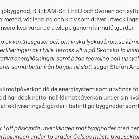
Miljöbyggnad, BREEAM-SE, LEED och Svanen och syftar
en metod, vägledning och krav som driver utveckling
ansera kvarvarande utsläpp genom klimatåtgärder.
läpp av växthusgaser och om vi ska lyckas bromsa kli
ertifieringen av Hyllie Terrass vill vi på Skanska ta in
tiva energilösningar samt både recycling och upcycling
rer samarbetar från början till slut”,
säger Stefan And
an klimatpåverkan då de energisystem som används f
nad har dock netto-noll klimatpåverkan under sin li
rgieffektiviseringsåtgärder i befintliga byggnader 
r i att påskynda utvecklingen mot byggnader med nett
rhöjningen under 1,5 grader Celsius måste byggsektorn