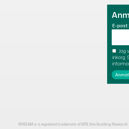
Anmä
E-post:
Jag v
inkorg. 
informa
BREEAM is a registered trademark of BRE (the Building Researc