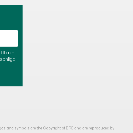
ill min
rsonliga
gos and symbols are the Copyright of BRE and are reproduced by