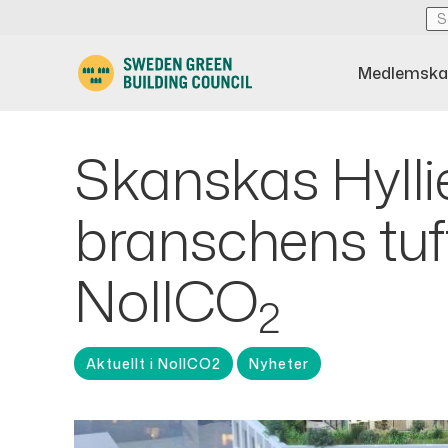
Medlemska
Skanskas Hylli
branschens tuff
NollCO
2
Aktuellt i NollCO2
Nyheter