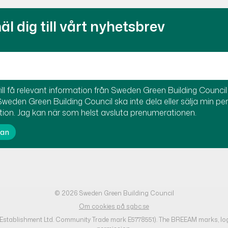
l dig till vårt nyhetsbrev
ill få relevant information från Sweden Green Building Council t
Sweden Green Building Council ska inte dela eller sälja min pe
tion. Jag kan när som helst avsluta prenumerationen.
© 2026 Sweden Green Building Council
Om cookies på sgbc.se
h Establishment Ltd. Community Trade mark E5778551). The BREEAM marks, lo