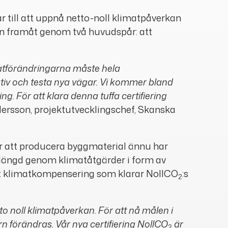
 till att uppnå netto-noll klimatpåverkan
en framåt genom två huvudspår: att
matförändringarna måste hela
itiativ och testa nya vägar. Vi kommer bland
. För att klara denna tuffa certifiering
ersson, projektutvecklingschef, Skanska
ör att producera byggmaterial ännu har
vslängd genom klimatåtgärder i form av
samt klimatkompensering som klarar NollCO
:s
2
o noll klimatpåverkan. För att nå målen i
 förändras. Vår nya certifiering NollCO
är
2