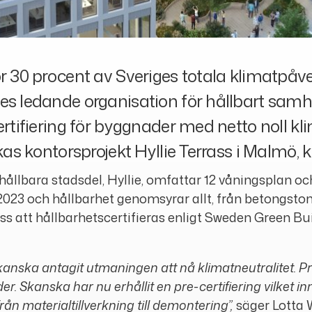
ör 30 procent av Sveriges totala klimatpåv
ges ledande organisation för hållbart sa
ertifiering för byggnader med netto noll kl
kas kontorsprojekt Hyllie Terrass i Malmö, 
ållbara stadsdel, Hyllie, omfattar 12 våningsplan oc
2023 och hållbarhet genomsyrar allt, från betongsto
ass att hållbarhetscertifieras enligt Sweden Green 
Skanska antagit utmaningen att nå klimatneutralitet. Pro
er. Skanska har nu erhållit en pre-certifiering vilket
rån materialtillverkning till demontering”,
säger Lotta 