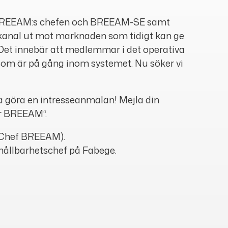
dja BREEAM:s chefen och BREEAM-SE samt
n kanal ut mot marknaden som tidigt kan ge
Det innebär att medlemmar i det operativa
d som är på gång inom systemet. Nu söker vi
rna göra en intresseanmälan! Mejla din
r BREEAM“.
Chef BREEAM).
hållbarhetschef på Fabege.