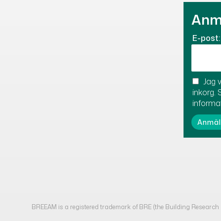
Anmä
E-post:
Jag v
inkorg. 
informa
BREEAM is a registered trademark of BRE (the Building Researc