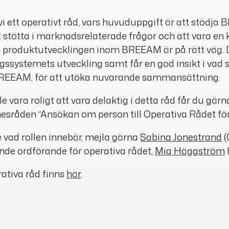
 vi ett operativt råd, vars huvuduppgift är att stö
tt stötta i marknadsrelaterade frågor och att vara e
m produktutvecklingen inom BREEAM är på rätt väg. 
ingssystemets utveckling samt får en god insikt i va
r BREEAM, för att utöka nuvarande sammansättning.
le vara roligt att vara delaktig i detta råd får du gä
råden “Ansökan om person till Operativa Rådet fö
 vad rollen innebär, mejla gärna
Sabina Jonestrand
(
nde ordförande för operativa rådet,
Mia Häggström
ativa råd finns
här
.