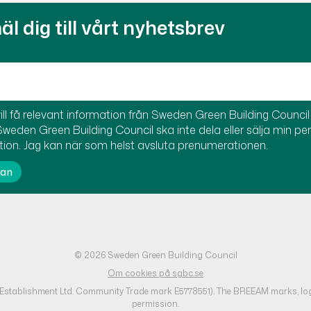
l dig till vårt nyhetsbrev
ill få relevant information från Sweden Green Building Council t
Sweden Green Building Council ska inte dela eller sälja min pe
tion. Jag kan när som helst avsluta prenumerationen.
© 2026 Sweden Green Building Council
Om cookies på sgbc.se
h Establishment Ltd. Community Trade mark E5778551). The BREEAM marks, lo
permission.