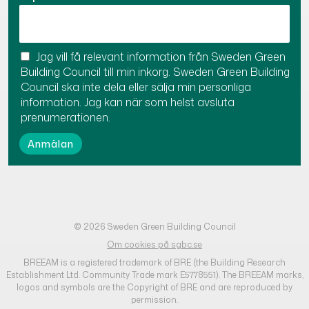
Jag vill få relevant information från Sweden Green
Building Council till min inkorg. Sweden Green Building
Council ska inte dela eller sälja min personliga
information. Jag kan när som helst avsluta
prenumerationen.
© 2026 Sweden Green Building Council
Om cookies på sgbc.se
BREEAM is a registered trademark of BRE (the Building Research
Establishment Ltd. Community Trade mark E5778551). The BREEAM marks,
logos and symbols are the Copyright of BRE and are reproduced by
permission.