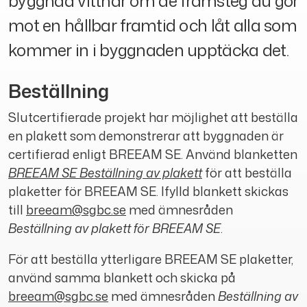
byggnad vittnar om de framsteg du gör
mot en hållbar framtid och låt alla som
kommer in i byggnaden upptäcka det.
Beställning
Slutcertifierade projekt har möjlighet att beställa
en plakett som demonstrerar att byggnaden är
certifierad enligt BREEAM SE. Använd blanketten
BREEAM SE Beställning av plakett
för att beställa
plaketter för BREEAM SE. Ifylld blankett skickas
till
breeam@sgbc.se
med ämnesråden
Beställning av plakett för BREEAM SE
.
För att beställa ytterligare BREEAM SE plaketter,
använd samma blankett och skicka på
breeam@sgbc.se
med ämnesråden
Beställning av