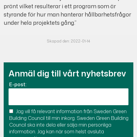
pränt vilket resulterar i ett program som är
styrande för hur man hanterar hållbarhetsfrågor
under hela projektets gång.”
Skapad den: 2022-01-14
Anmäl dig till vårt nyhetsbrev
E-post:
Jag vill få relevant information från Sweden Green
Building Council till min inkorg. Sweden Green Building
Council ska inte dela eller sälja min personliga
information. Jag kan när som helst avsluta