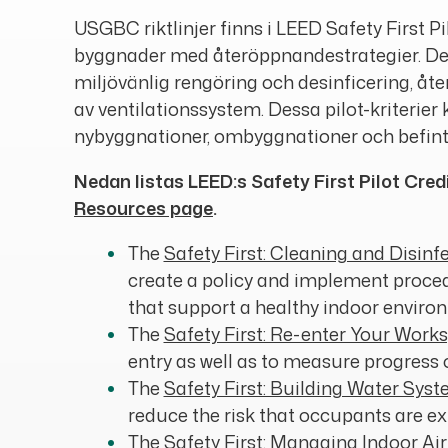
USGBC riktlinjer finns i LEED Safety First 
byggnader med återöppnandestrategier. Des
miljövänlig rengöring och desinficering, åte
av ventilationssystem. Dessa pilot-kriterie
nybyggnationer, ombyggnationer och befint
Nedan listas LEED:s Safety First Pilot Cre
Resources page
.
The
Safety First: Cleaning and Disinf
create a policy and implement proced
that support a healthy indoor enviro
The
Safety First: Re-enter Your Work
entry as well as to measure progress 
The
Safety First: Building Water Sy
reduce the risk that occupants are ex
The
Safety First: Managing Indoor Ai